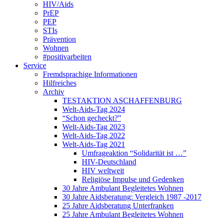
HIV/Aids
PrEP
PEP
STIs
Prävention
Wohnen
#positivarbeiten
Service
Fremdsprachige Informationen
Hilfreiches
Archiv
TESTAKTION ASCHAFFENBURG
Welt-Aids-Tag 2024
“Schon gecheckt?”
Welt-Aids-Tag 2023
Welt-Aids-Tag 2022
Welt-Aids-Tag 2021
Umfrageaktion “Solidarität ist …”
HIV-Deutschland
HIV weltweit
Religiöse Impulse und Gedenken
30 Jahre Ambulant Begleitetes Wohnen
30 Jahre Aidsberatung: Vergleich 1987 -2017
25 Jahre Aidsberatung Unterfranken
25 Jahre Ambulant Begleitetes Wohnen